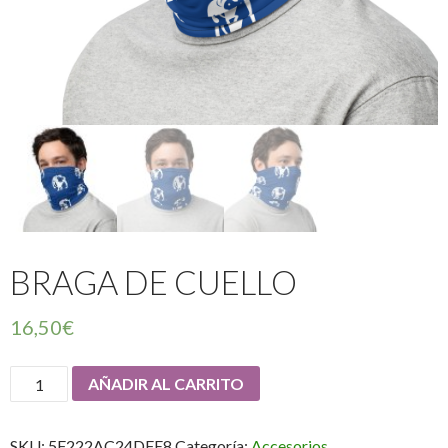
BRAGA DE CUELLO
16,50
€
Braga
AÑADIR AL CARRITO
de
cuello
SKU:
5F222AC24DFE8
Categoría:
Accesorios