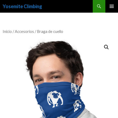
Buscar
Yosemite Climbing
SALTAR
MENÚ
AL
PRINCI
CONTENIDO
Inicio
/
Accesorios
/ Braga de cuello