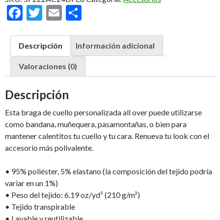
cantidad
F
T
E
C
ac
w
m
o
e
itt
ai
m
Descripción
Información adicional
b
er
l
p
Valoraciones (0)
o
ar
o
ti
Descripción
k
r
Esta braga de cuello personalizada all over puede utilizarse
como bandana, muñequera, pasamontañas, o bien para
mantener calentitos tu cuello y tu cara. Renueva tu look con el
accesorio más polivalente.
• 95% poliéster, 5% elastano (la composición del tejido podría
variar en un 1%)
• Peso del tejido: 6.19 oz/yd² (210 g/m²)
• Tejido transpirable
• Lavable y reutilizable