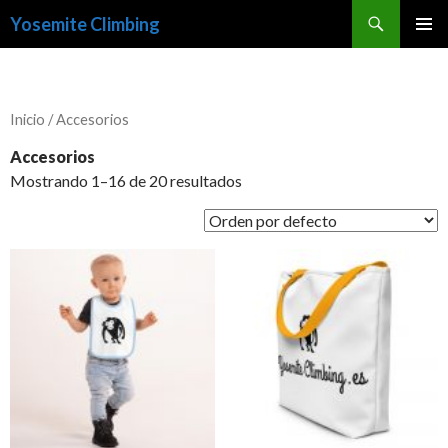
Buscar
Yosemite Climbing
SALTAR
MENÚ
AL
PRINCI
CONTENIDO
Inicio
/ Accesorios
Accesorios
Mostrando 1–16 de 20 resultados