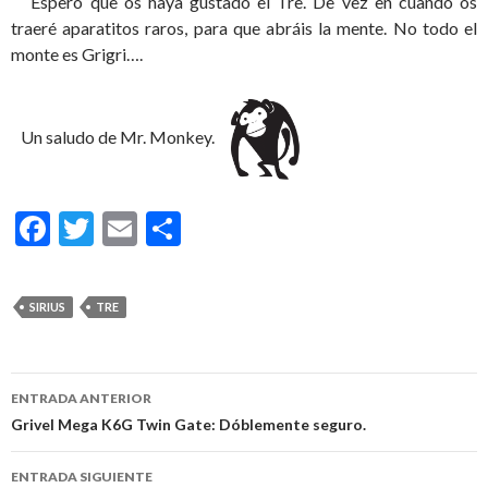
Espero que os haya gustado el Tre. De vez en cuando os
traeré aparatitos raros, para que abráis la mente. No todo el
monte es Grigri….
Un saludo de Mr. Monkey.
F
T
E
C
ac
w
m
o
e
itt
ai
m
SIRIUS
TRE
b
er
l
p
o
ar
o
ti
ENTRADA ANTERIOR
Navegación
Grivel Mega K6G Twin Gate: Dóblemente seguro.
k
r
de
ENTRADA SIGUIENTE