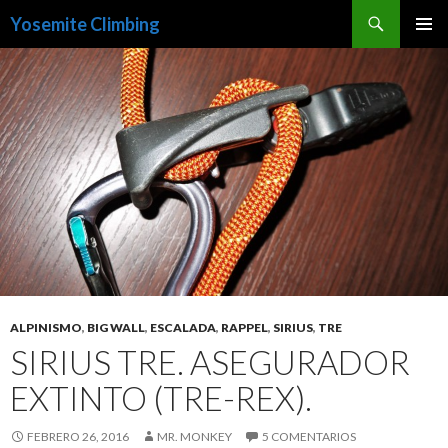
Buscar
Yosemite Climbing
SALTAR
MENÚ
AL
PRINCI
CONTENIDO
ALPINISMO
,
BIG WALL
,
ESCALADA
,
RAPPEL
,
SIRIUS
,
TRE
SIRIUS TRE. ASEGURADOR
EXTINTO (TRE-REX).
FEBRERO 26, 2016
MR. MONKEY
5 COMENTARIOS