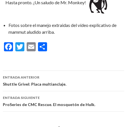
Hasta pronto. ¡Un saludo de Mr. Monkey!
Fotos sobre el manejo extraidas del vídeo explicativo de
mammut aludido arriba.
F
T
E
C
ac
w
m
o
e
itt
ai
m
b
er
l
p
ENTRADA ANTERIOR
o
ar
Navegación
Shuttle Grivel: Placa multianclaje.
o
ti
de
ENTRADA SIGUIENTE
k
r
entradas
ProSeries de CMC Rescue. El mosquetón de Hulk.