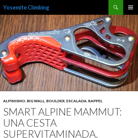
Buscar
Yosemite Climbing
SALTAR
MENÚ
AL
PRINCI
CONTENIDO
ALPINISMO
,
BIG WALL
,
BOULDER
,
ESCALADA
,
RAPPEL
SMART ALPINE MAMMUT:
UNA CESTA
SUPERVITAMINADA.