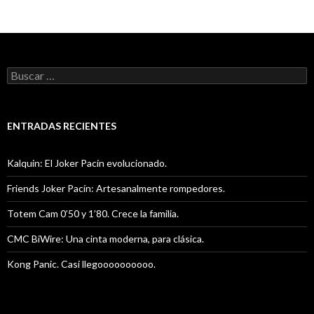
e
itt
ai
m
b
er
l
p
o
ar
Buscar:
o
ti
k
r
ENTRADAS RECIENTES
Kalquin: El Joker Pacín evolucionado.
Friends Joker Pacín: Artesanalmente rompedores.
Totem Cam 0’50 y 1’80. Crece la familia.
CMC BiWire: Una cinta moderna, para clásica.
Kong Panic. Casi llegoooooooooo.