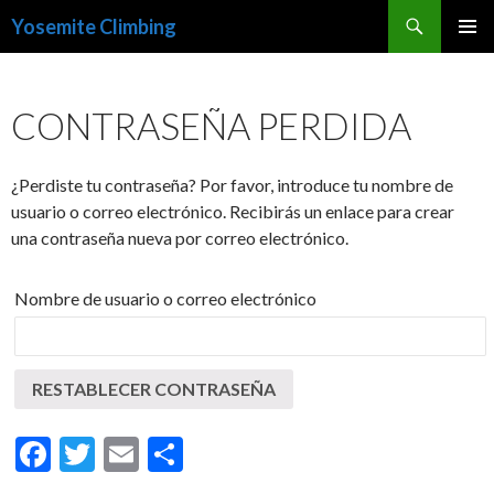
Buscar
Yosemite Climbing
SALTAR
MENÚ
AL
PRINCI
CONTENIDO
CONTRASEÑA PERDIDA
¿Perdiste tu contraseña? Por favor, introduce tu nombre de
usuario o correo electrónico. Recibirás un enlace para crear
una contraseña nueva por correo electrónico.
Nombre de usuario o correo electrónico
RESTABLECER CONTRASEÑA
F
T
E
C
ac
w
m
o